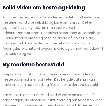
Solid viden om heste og ridning
På vores hestelinje på efterskolen er målet at arbejdet med
hestene skal styrke selvtillid og lære om ansvar. Det er
vigtigt at have styr på, når man skal videre i
uddannelsessystemet. Derudover lærer man at samarbejde
– både med hestene og med de andre på holdet. Man
opnår en solid basisviden om hestehold – f.eks. i form af
fodringslære, anatomi, sygdomslære og alment kendskab til
hestens ve og vel.
Ny moderne hestestald
I september 2019 indviede vi vores nye og topmoderne
hestestald med alle faciliteter. Det betyder, at man kan
have sin egen hest med, og få den opstaldet i vores stald.
Har man sin egen hest med, vil den være en stor del af
dagligdagen, da eleven selv skal fodre og passe hesten. Man
behøver dog ikke frygte, at der ikke er tid nok til hesten, da