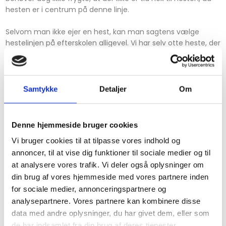
hesten er i centrum på denne linje.
Selvom man ikke ejer en hest, kan man sagtens vælge
hestelinjen på efterskolen alligevel. Vi har selv otte heste, der
kan rides på – både i undervisningen og i fritiden. Udover
ridning vil der selvfølgelig også være masser af tid til pasning
og pleje af hestene, og hvad der ellers skal gøres i stalden.
Samtykke
Detaljer
Om
Efterskole med hestelinje – to årlige
”linjedage”
Denne hjemmeside bruger cookies
To gange om året tilrettelægger vi to linjedage, hvor der vil
Vi bruger cookies til at tilpasse vores indhold og
være ”hestelinje” på skemaet hele dagen. Det er dage, hvor
annoncer, til at vise dig funktioner til sociale medier og til
der kommer ekstra meget fokus på ridning, hesten og
at analysere vores trafik. Vi deler også oplysninger om
rytteren. Her er der mulighed for en masse forskellige
din brug af vores hjemmeside med vores partnere inden
oplevelser, som hører hjemme i hesteverdenen. Udover at
for sociale medier, annonceringspartnere og
ride har eleverne på hestelinjen på skift ansvaret for pasning
af hestene i form af fodring og staldarbejde.
analysepartnere. Vores partnere kan kombinere disse
data med andre oplysninger, du har givet dem, eller som
I løbet af året vil der også være mulighed for at deltage i
de har indsamlet fra din brug af deres tjenester.