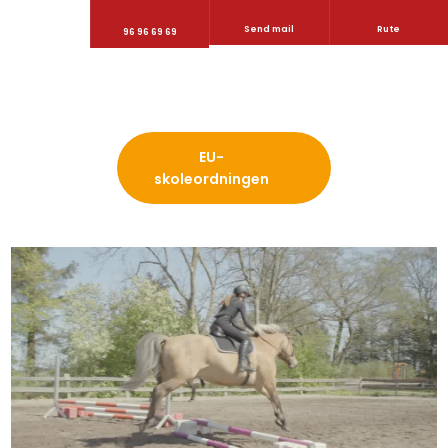
Send mail
Rute
96 96 69 69
​EU-
skoleordningen