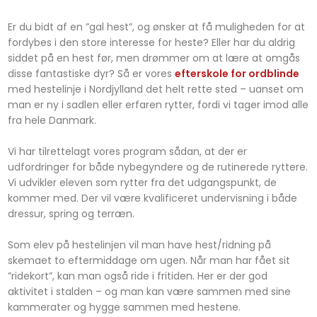
Er du bidt af en ”gal hest”, og ønsker at få muligheden for at
fordybes i den store interesse for heste? Eller har du aldrig
siddet på en hest før, men drømmer om at lære at omgås
disse fantastiske dyr? Så er vores
efterskole for ordblinde
med hestelinje i Nordjylland det helt rette sted – uanset om
man er ny i sadlen eller erfaren rytter, fordi vi tager imod alle
fra hele Danmark.
Vi har tilrettelagt vores program sådan, at der er
udfordringer for både nybegyndere og de rutinerede ryttere.
Vi udvikler eleven som rytter fra det udgangspunkt, de
kommer med. Der vil være kvalificeret undervisning i både
dressur, spring og terræn.
Som elev på hestelinjen vil man have hest/ridning på
skemaet to eftermiddage om ugen. Når man har fået sit
”ridekort”, kan man også ride i fritiden. Her er der god
aktivitet i stalden – og man kan være sammen med sine
kammerater og hygge sammen med hestene.