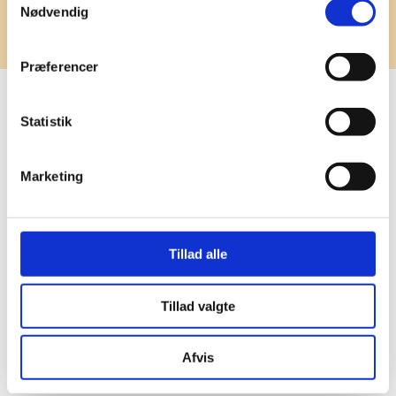
​Book et besøg
Nødvendig
Præferencer
Vores linjefag
Statistik
Vi tilbyder følgende linjefag:
Marketing
Cross
eSport
Tillad alle
Hestelinje
Tillad valgte
Kreativ
Afvis
​Natur