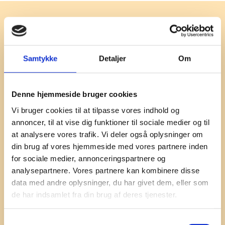
Besøg os
Besøg Ryå Efterskole for
Samtykke
Detaljer
Om
ordblinde
Denne hjemmeside bruger cookies
Lyder vores efterskole for ordblinde som noget for dig
Vi bruger cookies til at tilpasse vores indhold og
eller dit barn, er du altid velkommen til at kontakte os
annoncer, til at vise dig funktioner til sociale medier og til
for et uformelt besøg.
at analysere vores trafik. Vi deler også oplysninger om
din brug af vores hjemmeside med vores partnere inden
for sociale medier, annonceringspartnere og
Du er også altid velkommen til Efterskolernes Dag,
analysepartnere. Vores partnere kan kombinere disse
hvor du får et stort indblik i dagligdagen på vores
data med andre oplysninger, du har givet dem, eller som
efterskole.
de har indsamlet fra din brug af deres tjenester.
Vi ser frem til at høre fra dig!​
Samtykkevalg