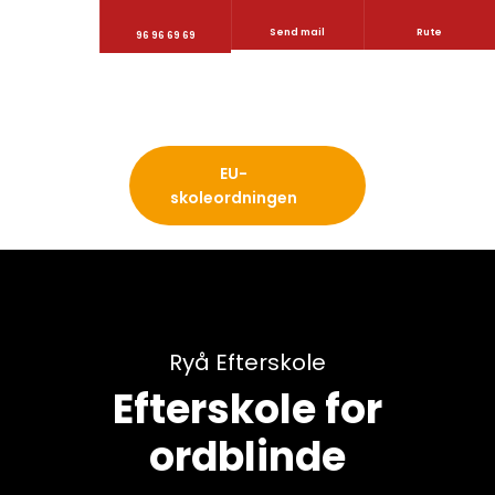
Send mail
Rute
96 96 69 69
​EU-
skoleordningen
​Ryå Efterskole
Efterskole for
ordblinde​