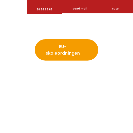
Send mail
Rute
96 96 69 69
​EU-
skoleordningen