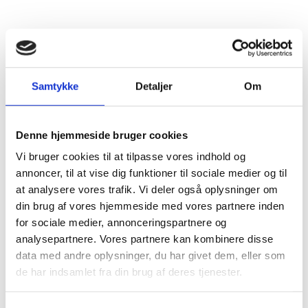
Samtykke
Detaljer
Om
Følg os på Facebook
Følg med i hvad der sker på
Ryå Efterskole via vores
Denne hjemmeside bruger cookies
Facebookside
Vi bruger cookies til at tilpasse vores indhold og
annoncer, til at vise dig funktioner til sociale medier og til
at analysere vores trafik. Vi deler også oplysninger om
​På vores Facebookside deler vi billeder,
din brug af vores hjemmeside med vores partnere inden
​så du kan se hvad der sker i vores hverdag.
for sociale medier, annonceringspartnere og
analysepartnere. Vores partnere kan kombinere disse
​Til Facebook
data med andre oplysninger, du har givet dem, eller som
de har indsamlet fra din brug af deres tjenester.