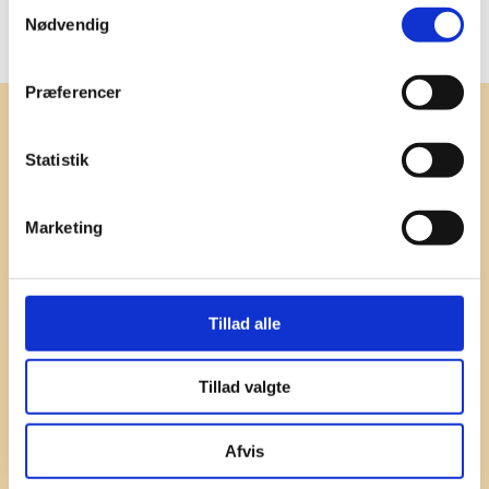
Samtykkevalg
Nødvendig
Præferencer
Har du spørgsmål eller
Statistik
​ønsker du at høre nærmere?
Find vores kontaktoplysninger herunder.
Marketing
Tillad alle
Ryå efterskole
Tillad valgte
Centralgårdsvej 277, 9440 Aabybro
Klik her for rutevejledning
CVR: 27095771
Afvis